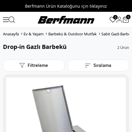
Berfmann Ürün Kataloğunu için tıklayınız
0
0
Anasayfa
Ev & Yaşam
Barbekü & Outdoor Mutfak
Sabit Gazlı Barbe
Drop-in Gazlı Barbekü
2 Ürün
Filtreleme
Sıralama