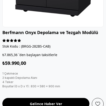
Berfmann Onyx Depolama ve Tezgah Modülü
Stok Kodu
(BRGG-282BS-CAB)
₺7.865,36
`den başlayan taksitlerle
₺59.990,00
1 Çekmece
2 kapaklı Depolama Alanı
4 Teker
Boyutlar (G x D x Y) : 830 x 580 x 900 mm
Gelince Haber Ver