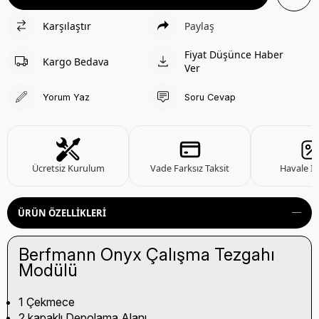
Karşılaştır
Paylaş
Fiyat Düşünce Haber
Kargo Bedava
Ver
Yorum Yaz
Soru Cevap
Ücretsiz Kurulum
Vade Farksız Taksit
Havale İn
ÜRÜN ÖZELLIKLERI
Berfmann Onyx Çalışma Tezgahı
Modülü
1 Çekmece
2 kapaklı Depolama Alanı