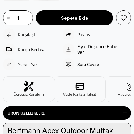
Karşılaştır
Paylaş
Fiyat Düşünce Haber
Kargo Bedava
Ver
Yorum Yaz
Soru Cevap
Ücretsiz Kurulum
Vade Farksız Taksit
Havale İn
ÜRÜN ÖZELLIKLERI
Berfmann Apex Outdoor Mutfak