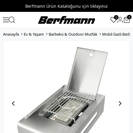
Berfmann Ürün Kataloğunu için tıklayınız
0
0
Anasayfa
Ev & Yaşam
Barbekü & Outdoor Mutfak
Mobil Gazlı Barb