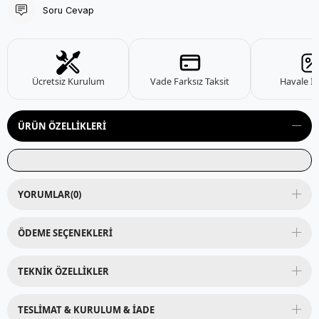
Soru Cevap
Ücretsiz Kurulum
Vade Farksız Taksit
Havale İn
ÜRÜN ÖZELLIKLERI
YORUMLAR
(0)
ÖDEME SEÇENEKLERI
TEKNIK ÖZELLIKLER
TESLIMAT & KURULUM & İADE