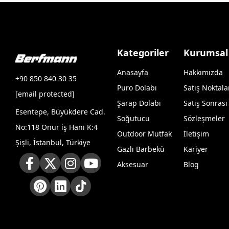
Kategoriler
Kurumsal
Anasayfa
Hakkımızda
+90 850 840 30 35
Puro Dolabı
Satış Noktala
[email protected]
Şarap Dolabı
Satış Sonrası
Esentepe, Büyükdere Cad.
Soğutucu
Sözleşmeler
No:118 Onur iş Hanı K:4
Outdoor Mutfak
İletişim
Şişli, İstanbul, Türkiye
Gazlı Barbekü
Kariyer
Aksesuar
Blog