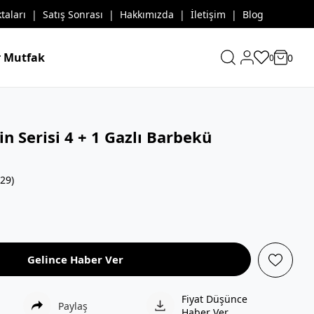
taları
|
Satış Sonrası
|
Hakkımızda
|
İletişim
|
Blog
 Mutfak
0
0
-in Serisi 4 + 1 Gazlı Barbekü
29)
Gelince Haber Ver
Fiyat Düşünce
Paylaş
Haber Ver