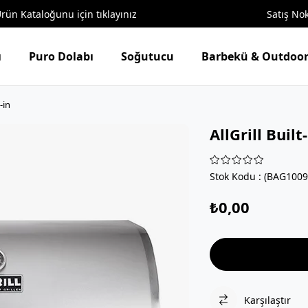
ün Kataloğunu için tıklayınız
Satış Nok
ı
Puro Dolabı
Soğutucu
Barbekü & Outdoor
-in
AllGrill Built
Stok Kodu
(BAG1009
₺0,00
Karşılaştır