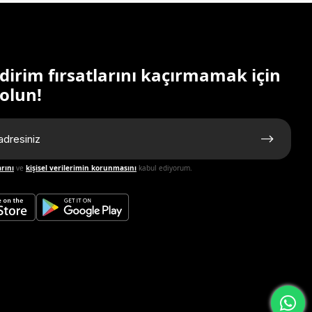
ndirim fırsatlarını kaçırmamak için
olun!
arını
ve
kişisel verilerimin korunmasını
kabul ediyorum.