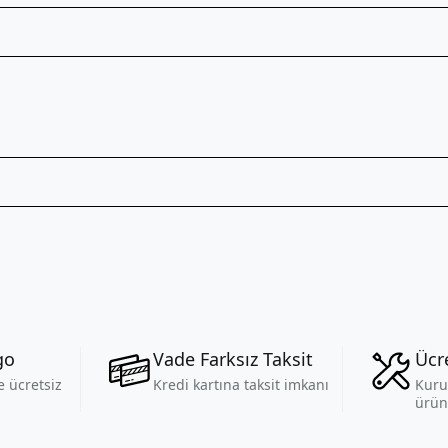
go
Vade Farksız Taksit
Ücr
 ücretsiz
Kredi kartına taksit imkanı
Kuru
ürün