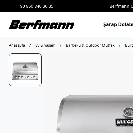
+90 850 840 30 35
Berfmann Ür
Şarap Dolab
Anasayfa
Ev & Yaşam
Barbekü & Outdoor Mutfak
Built